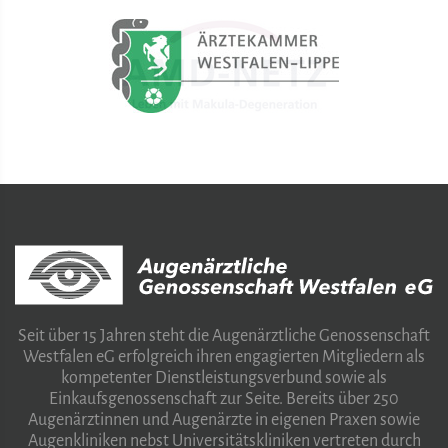
Seit über 15 Jahren steht die Augenärztliche Genossenschaft
Westfalen eG erfolgreich ihren engagierten Mitgliedern als
kompetenter Dienstleistungsverbund sowie als
Einkaufsgenossenschaft zur Seite. Bereits über 250
Augenärztinnen und Augenärzte in eigenen Praxen sowie
Augenkliniken nebst Universitätskliniken vertreten durch