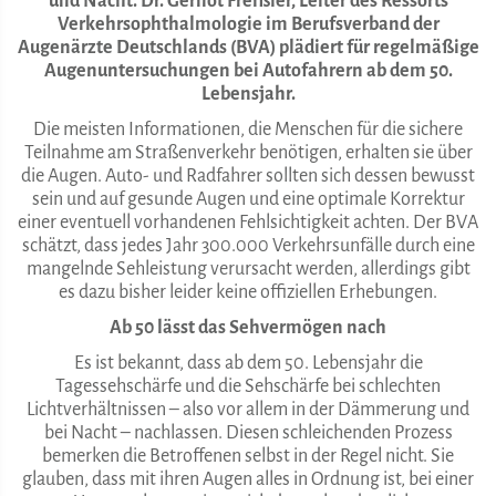
und Nacht. Dr. Gernot Freißler, Leiter des Ressorts
Verkehrsophthalmologie im Berufsverband der
Augenärzte Deutschlands (BVA) plädiert für regelmäßige
Augenuntersuchungen bei Autofahrern ab dem 50.
Lebensjahr.
Die meisten Informationen, die Menschen für die sichere
Teilnahme am Straßenverkehr benötigen, erhalten sie über
die Augen. Auto- und Radfahrer sollten sich dessen bewusst
sein und auf gesunde Augen und eine optimale Korrektur
einer eventuell vorhandenen Fehlsichtigkeit achten. Der BVA
schätzt, dass jedes Jahr 300.000 Verkehrsunfälle durch eine
mangelnde Sehleistung verursacht werden, allerdings gibt
es dazu bisher leider keine offiziellen Erhebungen.
Ab 50 lässt das Sehvermögen nach
Es ist bekannt, dass ab dem 50. Lebensjahr die
Tagessehschärfe und die Sehschärfe bei schlechten
Lichtverhältnissen – also vor allem in der Dämmerung und
bei Nacht – nachlassen. Diesen schleichenden Prozess
bemerken die Betroffenen selbst in der Regel nicht. Sie
glauben, dass mit ihren Augen alles in Ordnung ist, bei einer