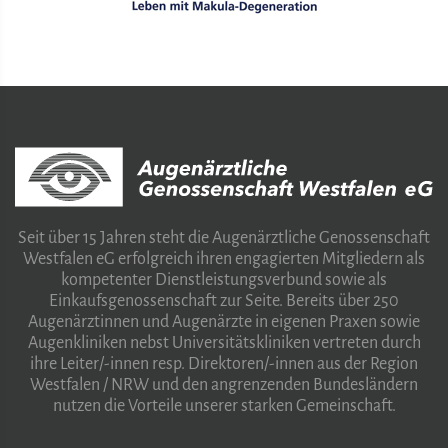
Seit über 15 Jahren steht die Augenärztliche Genossenschaft
Westfalen eG erfolgreich ihren engagierten Mitgliedern als
kompetenter Dienstleistungsverbund sowie als
Einkaufsgenossenschaft zur Seite. Bereits über 250
Augenärztinnen und Augenärzte in eigenen Praxen sowie
Augenkliniken nebst Universitätskliniken vertreten durch
ihre Leiter/-innen resp. Direktoren/-innen aus der Region
Westfalen / NRW und den angrenzenden Bundesländern
nutzen die Vorteile unserer starken Gemeinschaft.