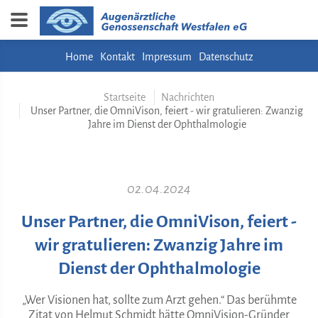
Home
Kontakt
Impressum
Datenschutz
Startseite
Nachrichten
Unser Partner, die OmniVison, feiert - wir gratulieren: Zwanzig
Jahre im Dienst der Ophthalmologie
02.04.2024
Unser Partner, die OmniVison, feiert -
wir gratulieren: Zwanzig Jahre im
Dienst der Ophthalmologie
„Wer Visionen hat, sollte zum Arzt gehen.“ Das berühmte
Zitat von Helmut Schmidt hätte OmniVision-Gründer